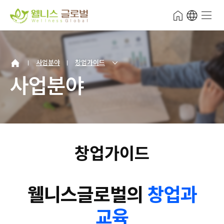
주메뉴
웰니스 글로벌 Wellness Global Comm
전체 메
보조메뉴 바로가기
주메뉴 바로가기
본문 바로가기
푸터 바로가기
서브비주얼 내용시작
보조메뉴
사업분야
창업가이드
사업분야
창업가이드
웰니스글로벌의
창업과
교육