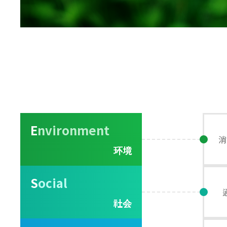
E
nvironment
消
环境
S
ocial
社会